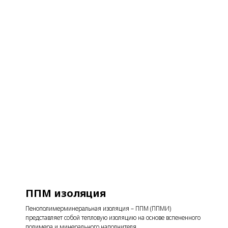
ППМ изоляция
Пенополимерминеральная изоляция – ППМ (ППМИ)
представляет собой тепловую изоляцию на основе вспененного
полимера и минерального наполнителя.